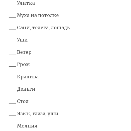
___ Улитка
___ Муха на потолке
___ Сани, телега, лошадь
___ Уши
___ Ветер
___ Гром
___ Крапива
___ Деньги
___ Стол
___ Язык, глаза, уши
___ Молния