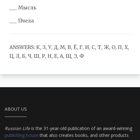
___ Мысль
___ Пчела
ANSWERS: К, З, У, Д, М, В, Ё, Г, И, С, Т, Ж, О, П, Х,
Ц, Л, Б, Ч, Ш, Р, Н, Е, А, Щ, Э, Ф
ABOUT US
Russian Life
is the 31-year-old publication of an award-winning
publishing house
that also creates books, and other products