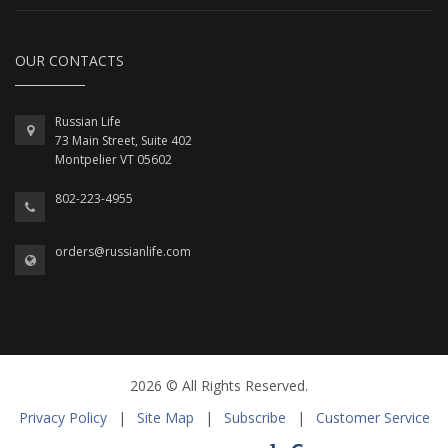
OUR CONTACTS
Russian Life
73 Main Street, Suite 402
Montpelier VT 05602
802-223-4955
orders@russianlife.com
2026 © All Rights Reserved.
Privacy Policy
|
Site Map
|
Subscribe
|
Customer Service