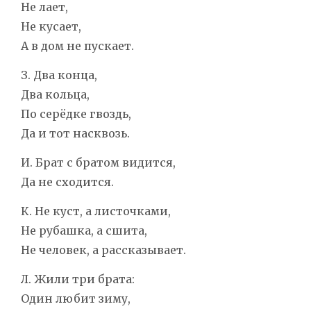
Не лает,
Не кусает,
А в дом не пускает.
З. Два конца,
Два кольца,
По серёдке гвоздь,
Да и тот насквозь.
И. Брат с братом видится,
Да не сходится.
К. Не куст, а листочками,
Не рубашка, а сшита,
Не человек, а рассказывает.
Л. Жили три брата:
Один любит зиму,